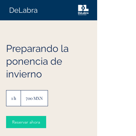
DeLabra
Preparando la
ponencia de
invierno
700
pesos
1 h
1
700 MXN
mexicanos
Reservar ahora